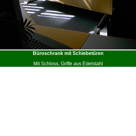
Büroschrank mit Schiebetüren
Mit Schloss, Griffe aus Edelstahl