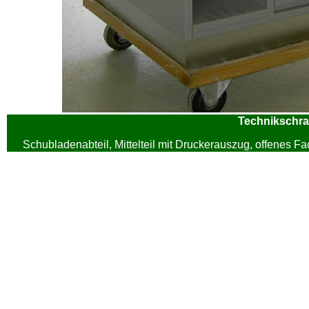
Technikschra
Schubladenabteil, Mittelteil mit Druckerauszug, offenes Fa